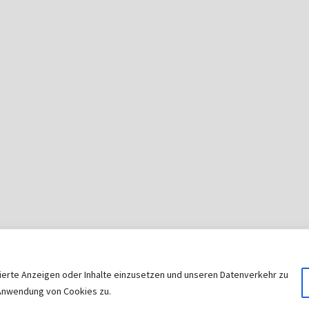
sierte Anzeigen oder Inhalte einzusetzen und unseren Datenverkehr zu
© 2026
|
Stolz präsentiert von
WordPress
|
Theme:
Nisar
r Anwendung von Cookies zu.