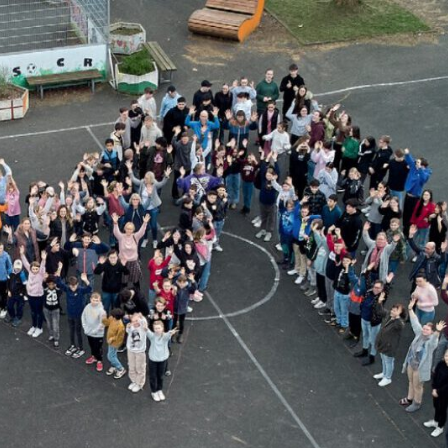
MARIE
Oberschule –
Offene
Ganztagsschule
NOR