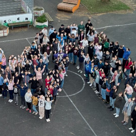
MARIE
Oberschule –
Offene
Ganztagsschule
NOR