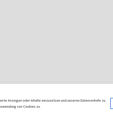
sierte Anzeigen oder Inhalte einzusetzen und unseren Datenverkehr zu
© 2026
|
Stolz präsentiert von
WordPress
|
Theme:
Nisar
r Anwendung von Cookies zu.