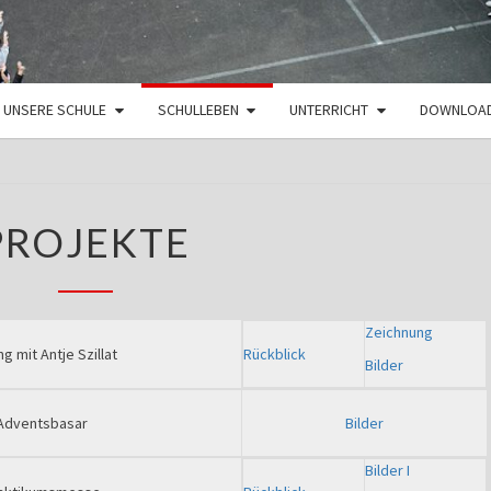
UNSERE SCHULE
SCHULLEBEN
UNTERRICHT
DOWNLOA
PROJEKTE
PROJEKTE
Zeichnung
g mit Antje Szillat
Rückblick
Bilder
Adventsbasar
Bilder
Bilder I