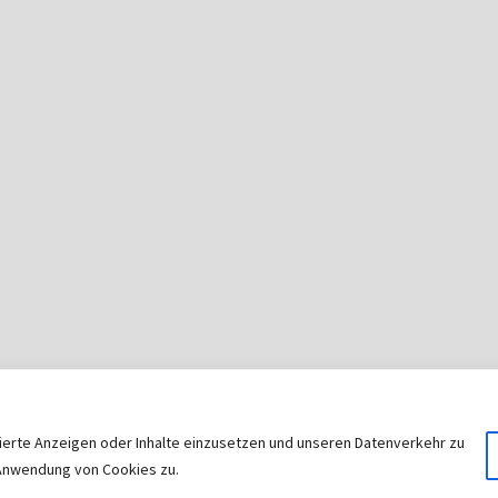
sierte Anzeigen oder Inhalte einzusetzen und unseren Datenverkehr zu
© 2026
|
Stolz präsentiert von
WordPress
|
Theme:
Nisar
r Anwendung von Cookies zu.