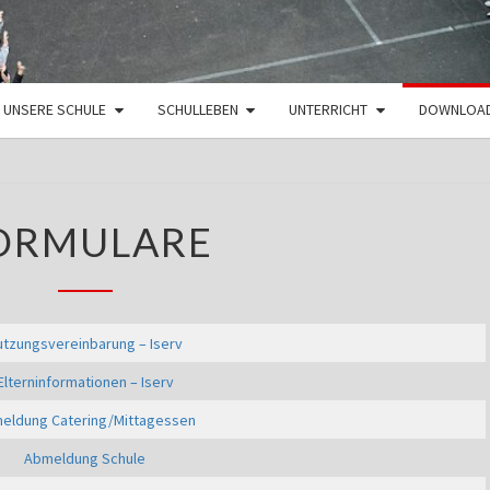
UNSERE SCHULE
SCHULLEBEN
UNTERRICHT
DOWNLOA
FORMULARE
ORMULARE
utzungsvereinbarung – Iserv
Elterninformationen – Iserv
eldung Catering/Mittagessen
Abmeldung Schule