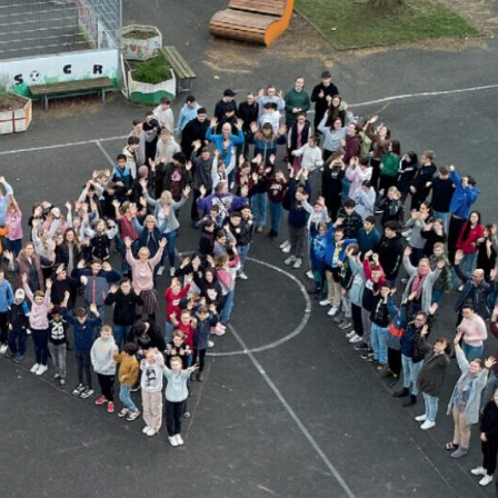
MARIE
Oberschule –
Offene
Ganztagsschule
NOR