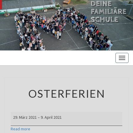
MARIENBE
Oberschule –
Offene
NORDS
Ganztagsschule
Toggl
naviga
OSTERFERIEN
OSTERFERIEN
Osterferien
29. März 2021
–
9. April 2021
Read more