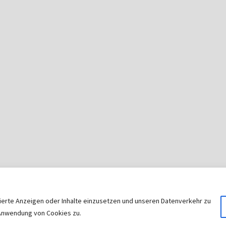
sierte Anzeigen oder Inhalte einzusetzen und unseren Datenverkehr zu
© 2026
|
Stolz präsentiert von
WordPress
|
Theme:
Nisar
r Anwendung von Cookies zu.