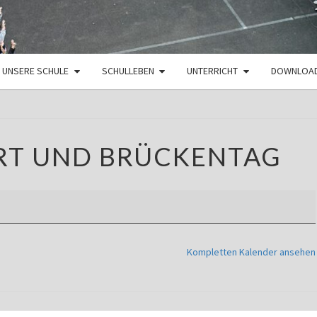
UNSERE SCHULE
SCHULLEBEN
UNTERRICHT
DOWNLOA
HIMMELFAHRT
RT UND BRÜCKENTAG
UND
BRÜCKENTAG
Kompletten Kalender ansehen