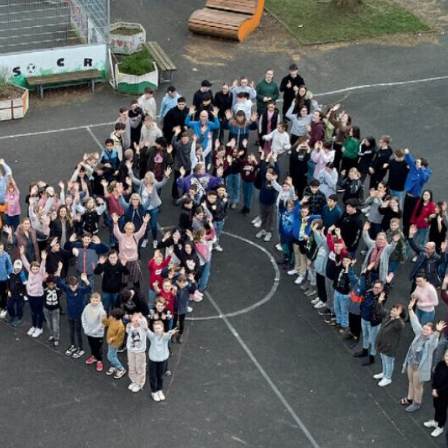
MARIE
Oberschule –
Offene
Ganztagsschule
NOR