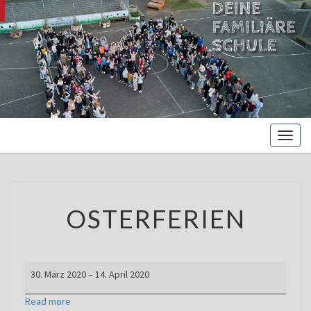
MARIENBE
Oberschule –
Offene
NORDS
Ganztagsschule
Toggl
naviga
OSTERFERIEN
OSTERFERIEN
Osterferien
30. März 2020
–
14. April 2020
Read more