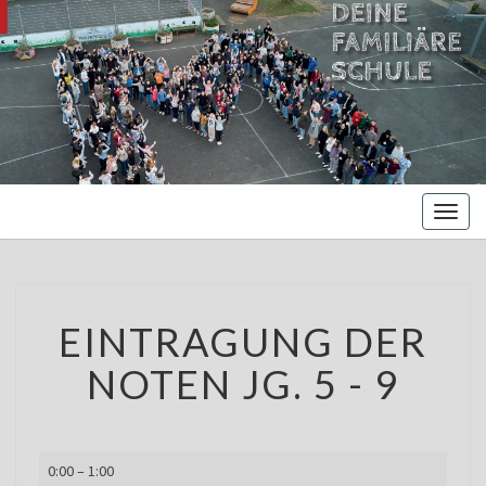
MARIENBE
Oberschule –
Offene
NORDS
Ganztagsschule
Toggl
naviga
EINTRAGUNG
EINTRAGUNG DER
DER
NOTEN
NOTEN JG. 5 - 9
JG.
5
-
9
Eintragung
0:00
–
1:00
der