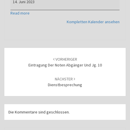
14. Juni 2023
Noten
Jg.
Read more
5
Kompletten Kalender ansehen
-
9
Beitragsnavigation
VORHERIGER
Eintragung Der Noten Abgänger Und Jg. 10
NÄCHSTER
Dienstbesprechung
Die Kommentare sind geschlossen.