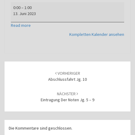
Eintragung
0:00
–
1:00
der
13. Juni 2023
Noten
Abgänger
Read more
und
Kompletten Kalender ansehen
Jg.
10
Beitragsnavigation
VORHERIGER
Abschlussfahrt Jg. 10
NÄCHSTER
Eintragung Der Noten Jg. 5 – 9
Die Kommentare sind geschlossen.