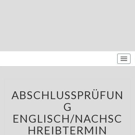
MARIENBE
Oberschule –
Offene
NORDS
Ganztagsschule
Toggl
naviga
ABSCHLUSSPRÜFUNG
ABSCHLUSSPRÜFUN
ENGLISCH/NACHSCHREIBTERM
G
ENGLISCH/NACHSC
HREIBTERMIN