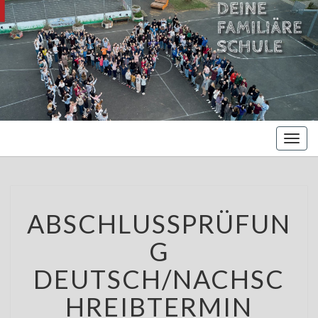
MARIENBE
Oberschule –
Offene
NORDS
Ganztagsschule
Toggl
naviga
ABSCHLUSSPRÜFUNG
ABSCHLUSSPRÜFUN
DEUTSCH/NACHSCHREIBTERMI
G
DEUTSCH/NACHSC
HREIBTERMIN