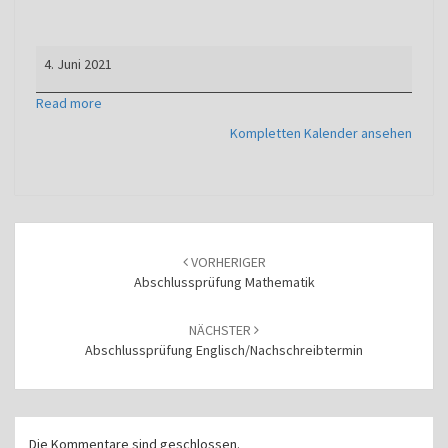
Abschlussprüfung
4. Juni 2021
Deutsch/Nachschreibtermin
Read more
Kompletten Kalender ansehen
Beitragsnavigation
VORHERIGER
Abschlussprüfung Mathematik
NÄCHSTER
Abschlussprüfung Englisch/Nachschreibtermin
Die Kommentare sind geschlossen.