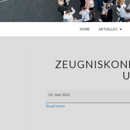
HOME
AKTUELLES
ZEUGNISKON
U
Zeugniskonferenzen
19. Juni 2023
Abgänger
und
Read more
Jg.
10