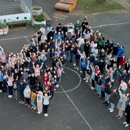
MARIE
Oberschule –
Offene
Ganztagsschule
NOR