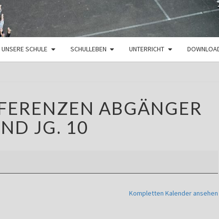
UNSERE SCHULE
SCHULLEBEN
UNTERRICHT
DOWNLOA
ZEUGNISKONFERENZEN
FERENZEN ABGÄNGER
ABGÄNGER
UND
ND JG. 10
JG.
10
Kompletten Kalender ansehen