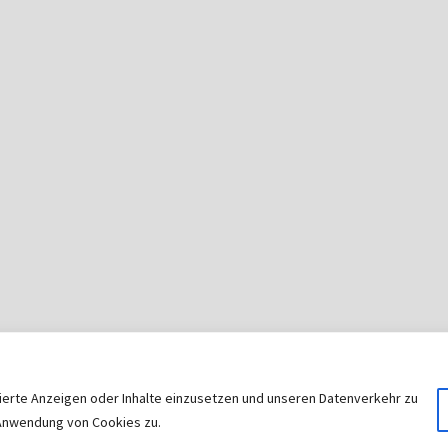
sierte Anzeigen oder Inhalte einzusetzen und unseren Datenverkehr zu
© 2026
|
Stolz präsentiert von
WordPress
|
Theme:
Nisar
r Anwendung von Cookies zu.