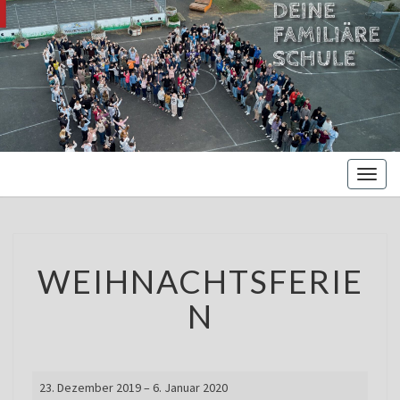
MARIENBE
Oberschule –
Offene
NORDS
Ganztagsschule
Toggl
naviga
WEIHNACHTSFERIEN
WEIHNACHTSFERIE
N
Weihnachtsferien
23. Dezember 2019
–
6. Januar 2020