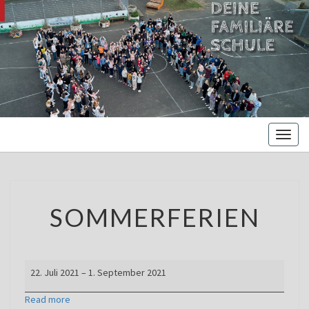
MARIENBE
Oberschule –
Offene
NORDS
Ganztagsschule
Toggl
naviga
SOMMERFERIEN
SOMMERFERIEN
Sommerferien
22. Juli 2021
–
1. September 2021
Read more