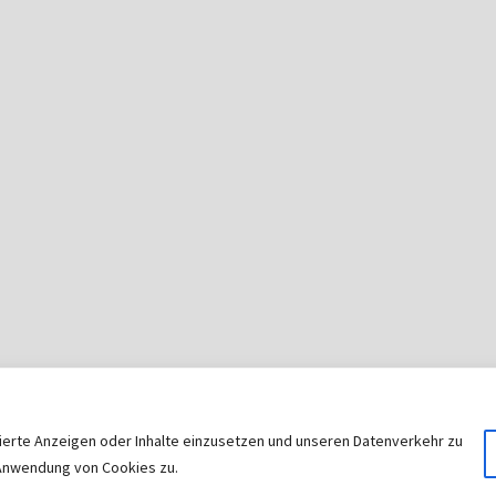
sierte Anzeigen oder Inhalte einzusetzen und unseren Datenverkehr zu
© 2026
|
Stolz präsentiert von
WordPress
|
Theme:
Nisar
r Anwendung von Cookies zu.