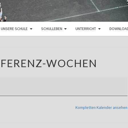
UNSERE SCHULE
SCHULLEBEN
UNTERRICHT
DOWNLOA
FACHKONFERENZ-
FERENZ-WOCHEN
WOCHEN
Kompletten Kalender ansehen