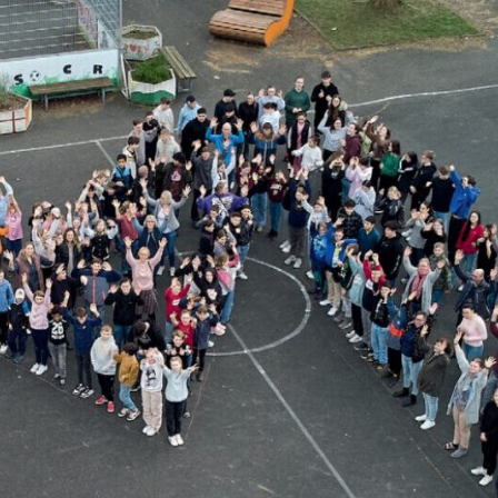
MARIE
Oberschule –
Offene
Ganztagsschule
NOR