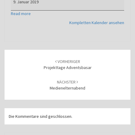
9. Januar 2019
Read more
Kompletten Kalender ansehen
Beitragsnavigation
VORHERIGER
Projekttage Adventsbasar
NÄCHSTER
Medienelternabend
Die Kommentare sind geschlossen.