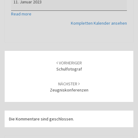
11. Januar 2023
Read more
Kompletten Kalender ansehen
Beitragsnavigation
VORHERIGER
Schulfotograf
NÄCHSTER
Zeugniskonferenzen
Die Kommentare sind geschlossen.