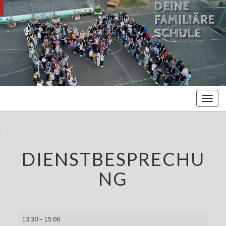
MARIENBE
Oberschule –
Offene
NORDS
Ganztagsschule
Toggl
naviga
DIENSTBESPRECHUNG
DIENSTBESPRECHU
NG
Dienstbesprechung
13:30
–
15:00