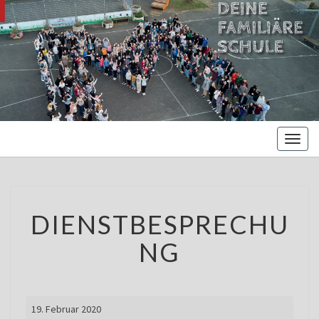
MARIENBE
Oberschule –
Offene
NORDS
Ganztagsschule
Toggl
naviga
DIENSTBESPRECHUNG
DIENSTBESPRECHU
NG
Dienstbesprechung
19. Februar 2020