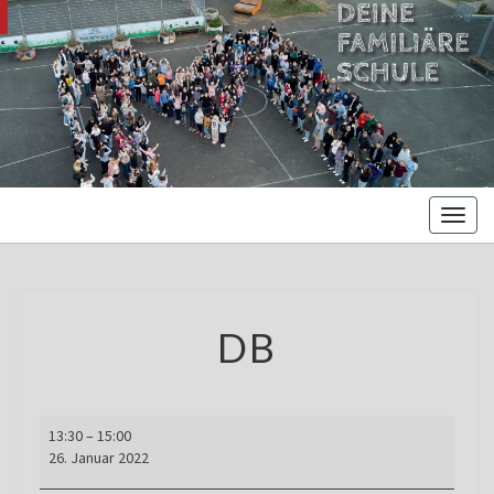
MARIENBE
Oberschule –
Offene
NORDS
Ganztagsschule
Toggl
naviga
DB
DB
DB
13:30
–
15:00
26. Januar 2022