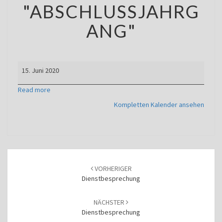
"ABSCHLUSSJAHRG
ANG"
Bekanntgabe
15. Juni 2020
Prüfungsergebnisse
Deutsch
Read more
und
Kompletten Kalender ansehen
Mathe
"Abschlussjahrgang"
Beitragsnavigation
VORHERIGER
Dienstbesprechung
NÄCHSTER
Dienstbesprechung