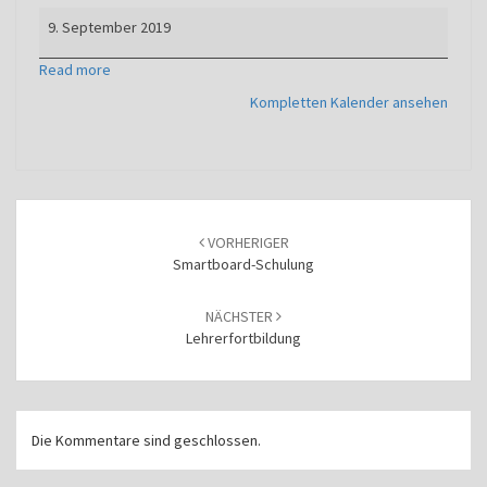
Beginn
9. September 2019
Betriebspraktikum
Jg.
Read more
9
Kompletten Kalender ansehen
und
10
Beitragsnavigation
VORHERIGER
Smartboard-Schulung
NÄCHSTER
Lehrerfortbildung
Die Kommentare sind geschlossen.