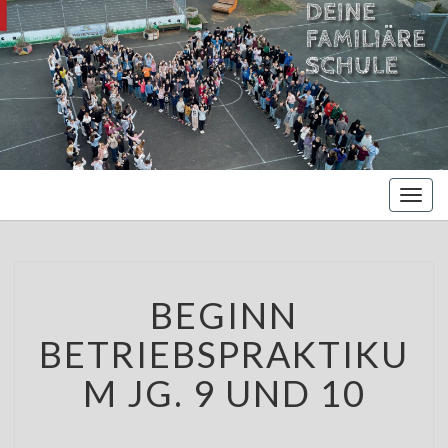
MARIENBE
Oberschule –
Offene
NORDS
Ganztagsschule
Toggl
naviga
BEGINN
BEGINN
BETRIEBSPRAKTIKUM
JG.
BETRIEBSPRAKTIKU
9
UND
M JG. 9 UND 10
10