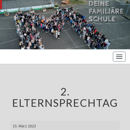
MARIENBE
Oberschule –
Offene
NORDS
Ganztagsschule
Toggl
naviga
2.
2.
ELTERNSPRECHTAG
ELTERNSPRECHTAG
2.
15. März 2023
Elternsprechtag