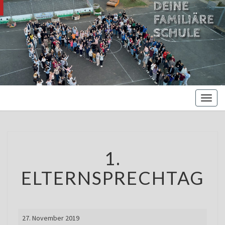
MARIENBE
Oberschule –
Offene
NORDS
Ganztagsschule
Toggl
naviga
1.
1.
ELTERNSPRECHTAG
ELTERNSPRECHTAG
1.
27. November 2019
Elternsprechtag