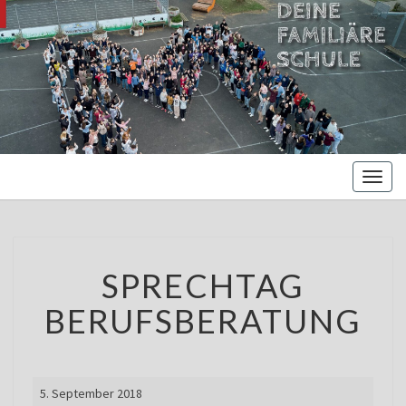
MARIENBE
Oberschule –
Offene
NORDS
Ganztagsschule
Toggl
naviga
SPRECHTAG
SPRECHTAG
BERUFSBERATUNG
BERUFSBERATUNG
Sprechtag
5. September 2018
Berufsberatung