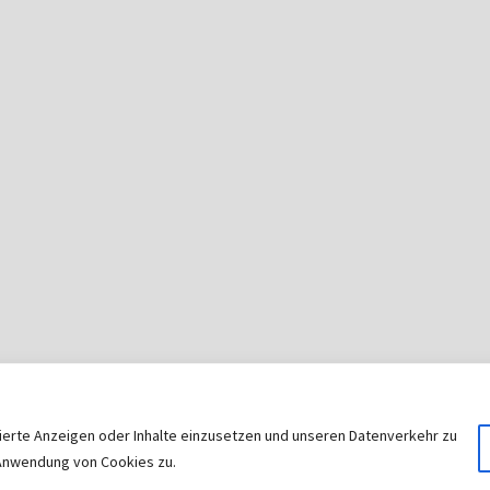
sierte Anzeigen oder Inhalte einzusetzen und unseren Datenverkehr zu
© 2026
|
Stolz präsentiert von
WordPress
|
Theme:
Nisar
r Anwendung von Cookies zu.