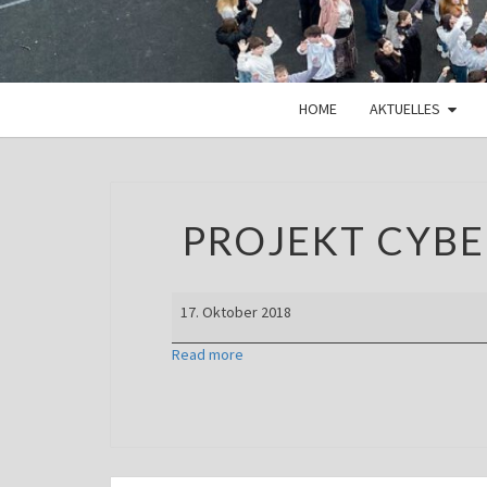
HOME
AKTUELLES
PROJEKT CYBE
Projekt
17. Oktober 2018
Cybermobbing
Jg.
Read more
8
und
9