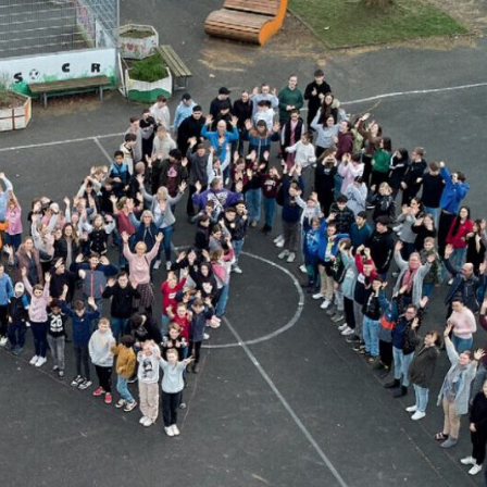
MARIE
Oberschule –
Offene
Ganztagsschule
NOR