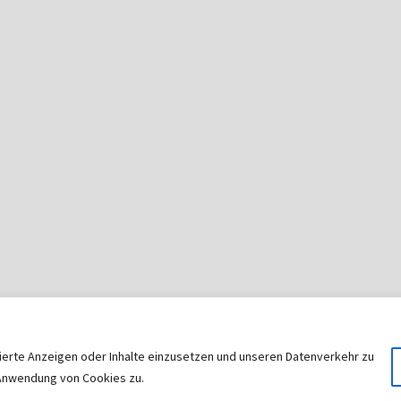
sierte Anzeigen oder Inhalte einzusetzen und unseren Datenverkehr zu
© 2026
|
Stolz präsentiert von
WordPress
|
Theme:
Nisar
r Anwendung von Cookies zu.