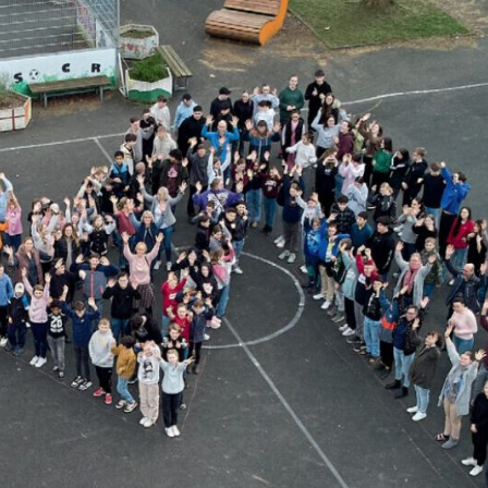
MARIE
Oberschule –
Offene
Ganztagsschule
NOR