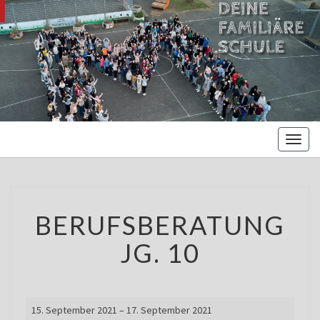
MARIENBE
Oberschule –
Offene
NORDS
Ganztagsschule
Toggl
naviga
BERUFSBERATUNG
BERUFSBERATUNG
JG.
10
JG. 10
Berufsberatung
15. September 2021
–
17. September 2021
Jg.