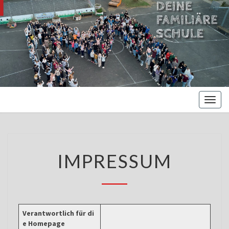
MARIENBE
Oberschule –
Offene
NORDS
Ganztagsschule
Toggl
naviga
IMPRESSUM
IMPRESSUM
Verantwortlich für di
e Homepage